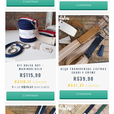
KIT BOLSA DOT -
MARINHO/GELO
ALÇA TRANSVERSAL LISTRAS
CAQUI E CREME
R$115,90
R$39,90
R$110,11
COM
PIX
R$37,91
COM
PIX
3
X DE
R$38,63
SEM JUROS
COMPRAR