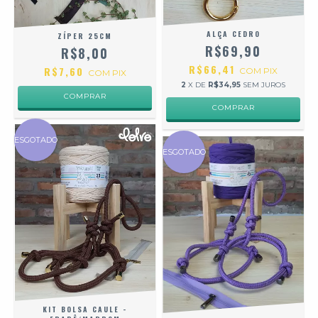
ALÇA CEDRO
ZÍPER 25CM
R$69,90
R$8,00
R$66,41
R$7,60
COM
PIX
COM
PIX
2
X DE
R$34,95
SEM JUROS
COMPRAR
COMPRAR
ESGOTADO
ESGOTADO
KIT BOLSA CAULE -