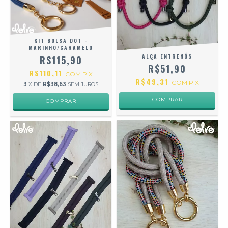
KIT BOLSA DOT -
MARINHO/CARAMELO
ALÇA ENTRENÓS
R$115,90
R$51,90
R$110,11
COM
PIX
R$49,31
COM
PIX
3
X DE
R$38,63
SEM JUROS
COMPRAR