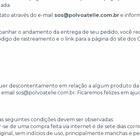
uada.
tato através do e-mail
sos@polvoatelie.com.br
e infor
panhar o andamento da entrega de seu pedido, você re
igo de rastreamento e o link para a página do site dos 
uer descontentamento em relação a algum produto da Pol
o email
sos@polvoatelie.com.br
. Ficaremos felizes em ajud
as seguintes condições devem ser observadas:
er-se de uma compra feita via internet é de sete dias cor
inal, sem indícios de uso, principalmente manchas e peç