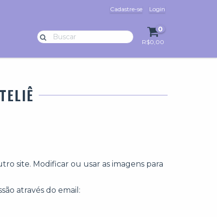
Cadastre-se
Login
0
R$0,00
TELIÊ
ro site. Modificar ou usar as imagens para
ssão através do email: