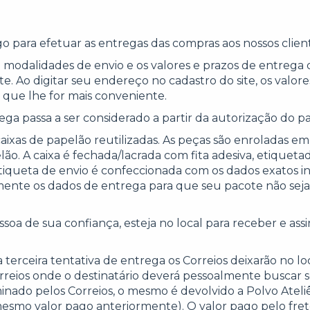
rgo para efetuar as entregas das compras aos nossos clien
odalidades de envio e os valores e prazos de entrega 
. Ao digitar seu endereço no cadastro do site, os valore
 que lhe for mais conveniente.
ega passa a ser considerado a partir da autorização do
aixas de papelão reutilizadas. As peças são enroladas 
pelão. A caixa é fechada/lacrada com fita adesiva, etiq
etiqueta de envio é confeccionada com os dados exatos in
tamente os dados de entrega para que seu pacote não sej
oa de sua confiança, esteja no local para receber e ass
terceira tentativa de entrega os Correios deixarão no lo
rreios onde o destinatário deverá pessoalmente buscar s
ado pelos Correios, o mesmo é devolvido a Polvo Ateliê 
smo valor pago anteriormente). O valor pago pelo fret