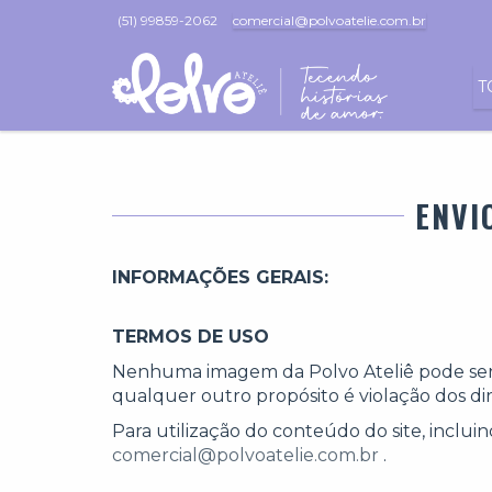
(51) 99859-2062
comercial@polvoatelie.com.br
T
ENVI
INFORMAÇÕES GERAIS:
TERMOS DE USO
Nenhuma imagem da Polvo Ateliê pode ser co
qualquer outro propósito é violação dos dire
Para utilização do conteúdo do site, inclui
comercial@polvoatelie.com.br
.