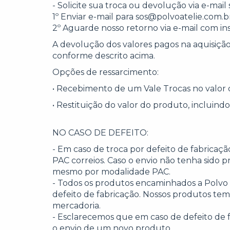
- Solicite sua troca ou devolução via e-mail
1º Enviar e-mail para
sos@polvoatelie.com.b
2º Aguarde nosso retorno via e-mail com i
A devolução dos valores pagos na aquisiçã
conforme descrito acima.
Opções de ressarcimento:
• Recebimento de um Vale Trocas no valor 
• Restituição do valor do produto, incluind
NO CASO DE DEFEITO:
- Em caso de troca por defeito de fabrica
PAC correios. Caso o envio não tenha sido 
mesmo por modalidade PAC.
- Todos os produtos encaminhados a Polvo p
defeito de fabricação. Nossos produtos tem 
mercadoria.
- Esclarecemos que em caso de defeito de 
o envio de um novo produto.